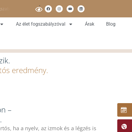
gszabalyzas[pont]hu
Az élet fogszabályzóval
Árak
Blog
ik.
rtós eredmény.
on –
.
tós, ha a nyelv, az izmok és a légzés is