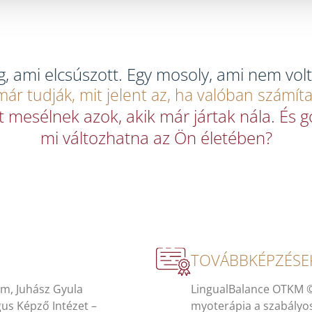
, ami elcsúszott. Egy mosoly, ami nem volt 
ár tudják, mit jelent az, ha valóban számít
it mesélnek azok, akik már jártak nála. És g
mi változhatna az Ön életében?
TOVÁBBKÉPZÉSE
m, Juhász Gyula
LingualBalance OTKM © O
s Képző Intézet –
myoterápia a szabályo