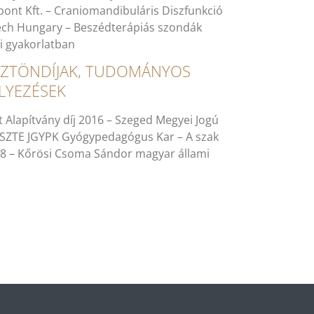
pont Kft. – Craniomandibuláris Diszfunkció
ech Hungary – Beszédterápiás szondák
i gyakorlatban
SZTÖNDÍJAK, TUDOMÁNYOS
LYEZÉSEK
t Alapítvány díj 2016 – Szeged Megyei Jogú
- SZTE JGYPK Gyógypedagógus Kar – A szak
2018 – Kőrösi Csoma Sándor magyar állami