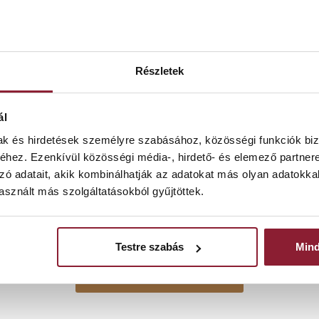
Részletek
ál
mak és hirdetések személyre szabásához, közösségi funkciók biz
hez. Ezenkívül közösségi média-, hirdető- és elemező partner
rápia nálunk nem extra – hanem a fogsz
zó adatait, akik kombinálhatják az adatokat más olyan adatokka
ha valódi, tartós eredményt szeretne.
sznált más szolgáltatásokból gyűjtöttek.
Ez nem beszédóra.
y a fogszabályozás ne csak szép, hanem 
Testre szabás
Min
IDŐPONTOT FOGLALOK