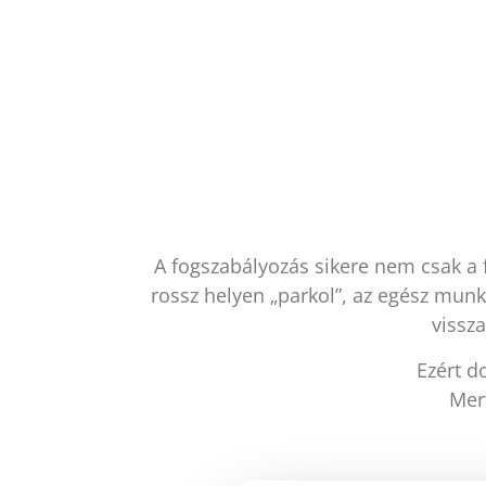
A fogszabályozás sikere nem csak a 
rossz helyen „parkol”, az egész munká
vissz
Ezért d
Mert