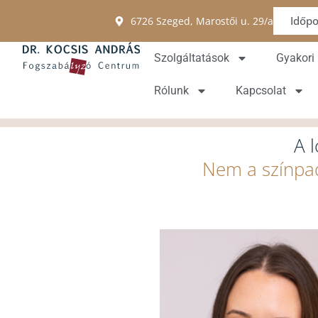
Időpo
6726 Szeged, Marostői u. 29/a
Szolgáltatások
Gyakori
Rólunk
Kapcsolat
A 
Nem a színpad