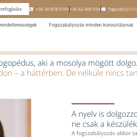
ntfoglalás
+36 30 878 9709
+36 62 409 034
fogszab[@]fo
 rendellenességek
Fogszabályozás minden korosztálynak
logopédus, aki a mosolya mögött dolgoz
on – a háttérben. De nélküle nincs ta
A nyelv is dolgozz
ne csak a készülék
A fogszabályozás akkor tar