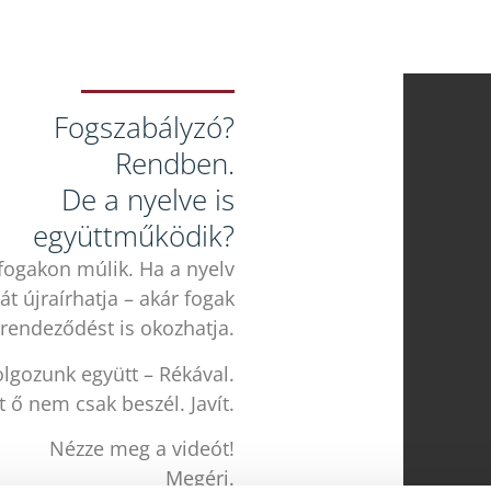
Fogszabályzó?
Rendben.
De a nyelve is
együttműködik?
fogakon múlik. Ha a nyelv
t újraírhatja – akár fogak
arendeződést is okozhatja.
olgozunk együtt – Rékával.
 ő nem csak beszél. Javít.
Nézze meg a videót!
Megéri.