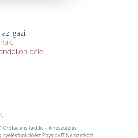
az igazi.
anak.
ondoljon bele:
K
rofaciális taktilis – kinesztéziás
s nyelésfunkcióért PhysioVIT Nemzetközi