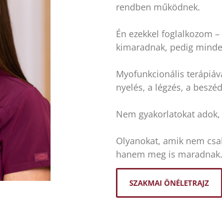
rendben működnek.
Én ezekkel foglalkozom – 
kimaradnak, pedig minde
Myofunkcionális terápiáva
nyelés, a légzés, a beszé
Nem gyakorlatokat adok,
Olyanokat, amik nem csak
hanem meg is maradnak
SZAKMAI ÖNÉLETRAJZ