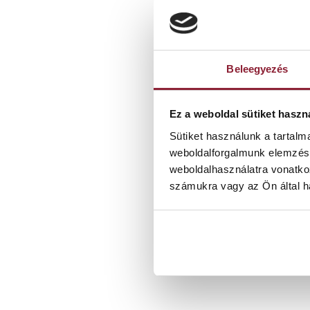
Beleegyezés
Ez a weboldal sütiket haszn
Sütiket használunk a tartal
weboldalforgalmunk elemzésé
A logopédiai te
weboldalhasználatra vonatko
számukra vagy az Ön által ha
Ez terápia – hog