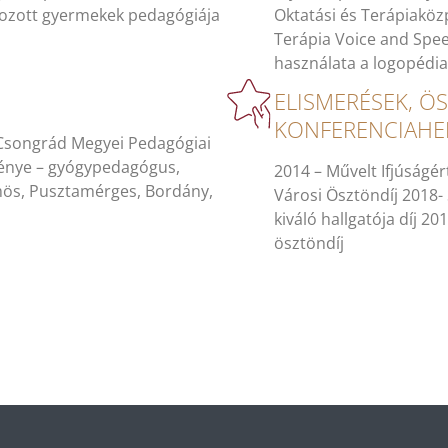
ozott gyermekek pedagógiája
Oktatási és Terápiaköz
Terápia Voice and Spe
használata a logopédia
ELISMERÉSEK, Ö
KONFERENCIAHE
Csongrád Megyei Pedagógiai
ménye – gyógypedagógus,
2014 – Művelt Ifjúságér
ömös, Pusztamérges, Bordány,
Városi Ösztöndíj 2018
kiváló hallgatója díj 
ösztöndíj