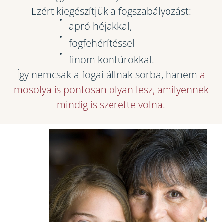
Ezért kiegészítjük a fogszabályozást:
apró héjakkal,
fogfehérítéssel
finom kontúrokkal.
Így nemcsak a fogai állnak sorba, hanem
a
mosolya is pontosan olyan lesz, amilyennek
mindig is szerette volna.