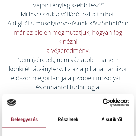
Vajon tényleg szebb lesz?”
Mi levesszük a válláról ezt a terhet.
A digitális mosolytervezésnek köszönhetően
már az elején megmutatjuk, hogyan fog
kinézni
a végeredmény.
Nem ígéretek, nem vázlatok – hanem
konkrét látványterv. Ez az a pillanat, amikor
először megpillantja a jövőbeli mosolyát…
és onnantól tudni fogja,
hogy jó helyen jár.
Beleegyezés
Részletek
A sütikről
Fogpótlások előkészítése