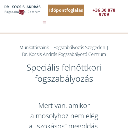
Időpontfoglalás
+36 30 878
9709
Munkatársaink – Fogszabályozás Szegeden |
Dr. Kocsis András Fogszabályozó Centrum
Speciális felnőttkori
fogszabályozás
Mert van, amikor
a mosolyhoz nem elég
a „szokásos” megoldás.