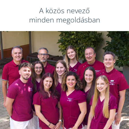
A közös nevező
minden megoldásban