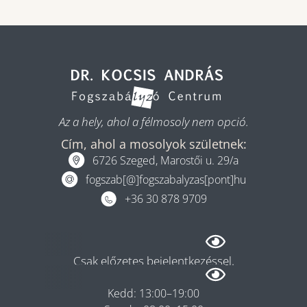
Az a hely, ahol a félmosoly nem opció.
Cím, ahol a mosolyok születnek:
6726 Szeged, Marostői u. 29/a
fogszab[@]fogszabalyzas[pont]hu
+36 30 878 9709
Rendelés
Csak előzetes bejelentkezéssel.
Hétfő: 08:00–13:00
Kedd: 13:00–19:00