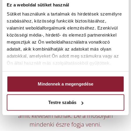
Ez a weboldal sütiket használ
Elveszett fog? Bedőlt mellette a
Sütiket használunk a tartalmak és hirdetések személyre
szomszédos, a szemközti meg kiemelkedett?
szabásához, közösségi funkciók biztosításához,
Ismerős helyzet. És ilyenkor a legszebb
valamint weboldalforgalmunk elemzéséhez. Ezenkívül
korona vagy implantátum sem lesz tartós…
közösségi média-, hirdető- és elemező partnereinkkel
ha előbb nem teremtünk rendet.
megosztjuk az Ön weboldalhasználatra vonatkozó
adatait, akik kombinálhatják az adatokat más olyan
Mi helyet adunk a pótlásnak:
adatokkal, amelyeket Ön adott meg számukra vagy az
kiegyenesítjük a bedőlt fogakat,
Ön által használt más szolgáltatásokból gyűjtöttek.
beállítjuk a harapást,
és előkészítjük a terepet, hogy a
Mindennek a megengedése
pótlás ne csak szép legyen, hanem
hosszú távon is stabil.
Testre szabás
Ez az a háttérmunka,
amit kevesen látnak. De a mosolyán
mindenki észre fogja venni.