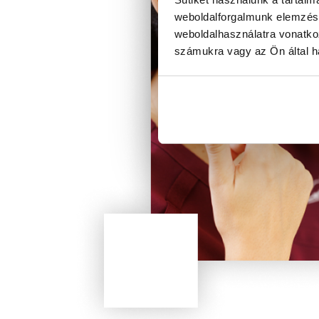
weboldalforgalmunk elemzésé
weboldalhasználatra vonatko
számukra vagy az Ön által ha