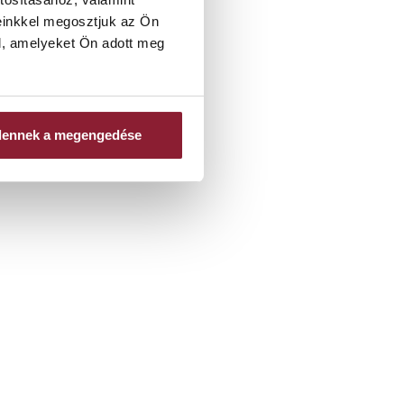
ha a hibás nyelvfunkciót
einkkel megosztjuk az Ön
l, amelyeket Ön adott meg
dennek a megengedése