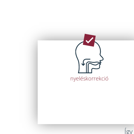
nyeléskorrekció
Így