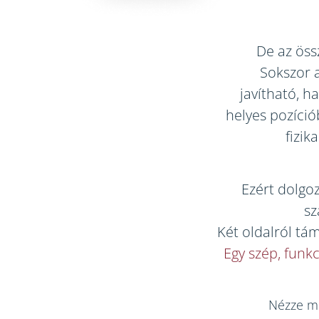
De az össz
Sokszor 
javítható, h
helyes pozíció
fizik
Ezért dolgoz
sz
Két oldalról tám
Egy szép, funkc
Nézze me