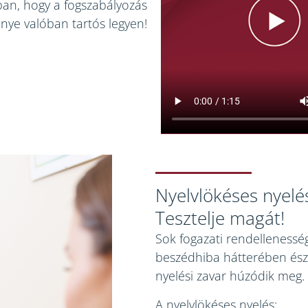
an, hogy a fogszabályozás
ye valóban tartós legyen!
Nyelvlökéses nyelé
Tesztelje magát!
Sok fogazati rendellenessé
beszédhiba hátterében ész
nyelési zavar húzódik meg.
A nyelvlökéses nyelés: