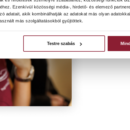
maradhat tartós, 
hez. Ezenkívül közösségi média-, hirdető- és elemező partner
nem orvosoljuk.
zó adatait, akik kombinálhatják az adatokat más olyan adatokka
sznált más szolgáltatásokból gyűjtöttek.
Testre szabás
Min