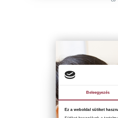
Beleegyezés
Ez a weboldal sütiket haszn
Sütiket használunk a tartal