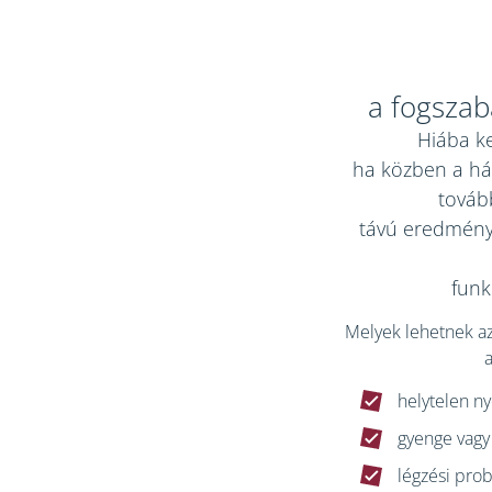
a fogszab
Hiába ke
ha közben a há
továb
távú eredményh
funkc
Melyek lehetnek az
a
helytelen ny
gyenge vag
légzési pro