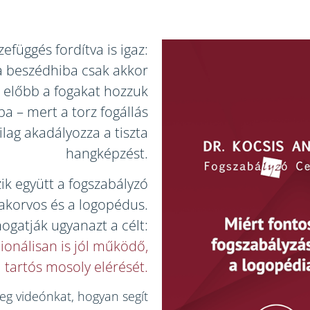
efüggés fordítva is igaz:
a beszédhiba csak akkor
a előbb a fogakat hozzuk
ba – mert a torz fogállás
ailag akadályozza a tiszta
hangképzést.
ik együtt a fogszabályzó
akorvos és a logopédus.
ogatják ugyanazt a célt:
ionálisan is jól működő,
tartós mosoly elérését.
g videónkat, hogyan segít