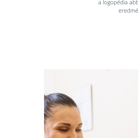
a logopédia abb
eredmén