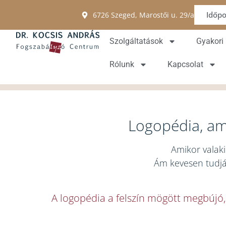
Időpo
6726 Szeged, Marostői u. 29/a
Szolgáltatások
Gyakori
Rólunk
Kapcsolat
Logopédia, ami
Amikor valaki
Ám kevesen tudják
A logopédia a felszín mögött megbújó,