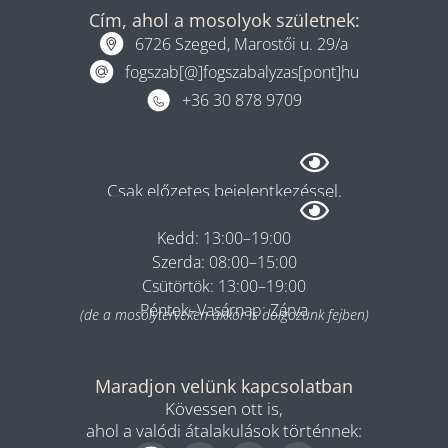
Cím, ahol a mosolyok születnek:
6726 Szeged, Marostői u. 29/a
fogszab[@]fogszabalyzas[pont]hu
+36 30 878 9709
Rendelés
Csak előzetes bejelentkezéssel.
Hétfő: 08:00–13:00
Kedd: 13:00–19:00
Szerda: 08:00–15:00
Csütörtök: 13:00–19:00
Péntek–Vasárnap: Zárva
(de a mosolyterveken akkor is dolgozunk fejben)
Maradjon velünk kapcsolatban
Kövessen ott is,
ahol a valódi átalakulások történnek: