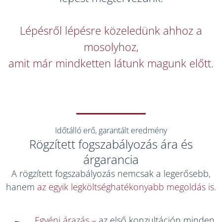
Lépésről lépésre közeledünk ahhoz a
mosolyhoz,
amit már mindketten látunk magunk előtt.
Időtálló erő, garantált eredmény
Rögzített fogszabályozás ára és
árgarancia
A rögzített fogszabályozás nemcsak a legerősebb,
hanem
az egyik legköltséghatékonyabb megoldás is.
Egyéni árazás –
az első konzultáción minden