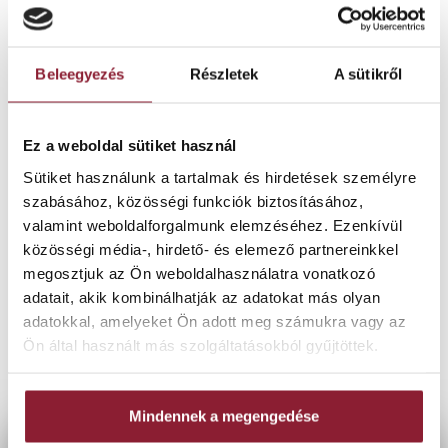
Szájsebész
Fogtechnikus
Logopédus
Beleegyezés
Részletek
A sütikről
Dentálhigiénikus
Betegkoordinátor
Ez a weboldal sütiket használ
Állkapocsízületi specialista
Sütiket használunk a tartalmak és hirdetések személyre
Egyetlen célért:
szabásához, közösségi funkciók biztosításához,
az Ön tökéletes mosolyáért.
valamint weboldalforgalmunk elemzéséhez. Ezenkívül
És ez az igazi különbség a „jó”
közösségi média-, hirdető- és elemező partnereinkkel
és a tökéletes között.
megosztjuk az Ön weboldalhasználatra vonatkozó
adatait, akik kombinálhatják az adatokat más olyan
ISMERJE MEG CSAPATUNKAT
adatokkal, amelyeket Ön adott meg számukra vagy az
Ön által használt más szolgáltatásokból gyűjtöttek.
Mindennek a megengedése