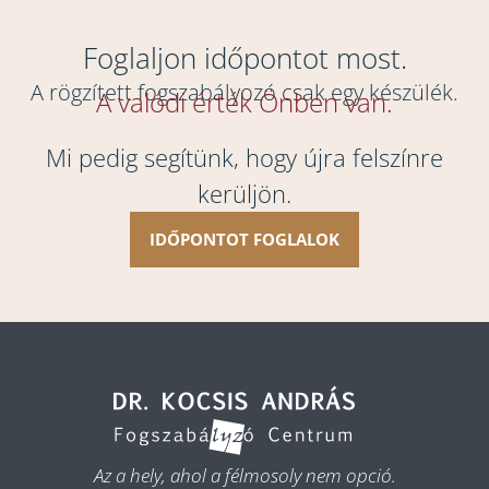
Foglaljon időpontot most.
A rögzített fogszabályozó csak egy készülék.
A valódi érték Önben van.
Mi pedig segítünk, hogy újra felszínre
kerüljön.
IDŐPONTOT FOGLALOK
Az a hely, ahol a félmosoly nem opció.