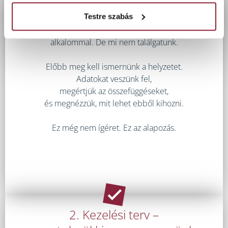
1. Első találkozás –
itt kezdődik minden
Testre szabás
Igen, mindenki választ akar az első
alkalommal. De mi nem találgatunk.
Előbb meg kell ismernünk a helyzetet.
Adatokat veszünk fel,
megértjük az összefüggéseket,
és megnézzük, mit lehet ebből kihozni.
Ez még nem ígéret. Ez az alapozás.
2. Kezelési terv –