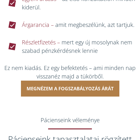
kiderül.
Árgarancia –
amit megbeszélünk, azt tartjuk.
Részletfizetés –
mert egy új mosolynak nem
szabad pénzkérdésnek lennie
Ez nem kiadás. Ez egy befektetés – ami minden nap
visszanéz majd a tükörből.
MEGNÉZEM A FOGSZABÁLYOZÁS ÁRÁT
Pácienseink véleménye
Pácienseink tapasztalatai rögzített