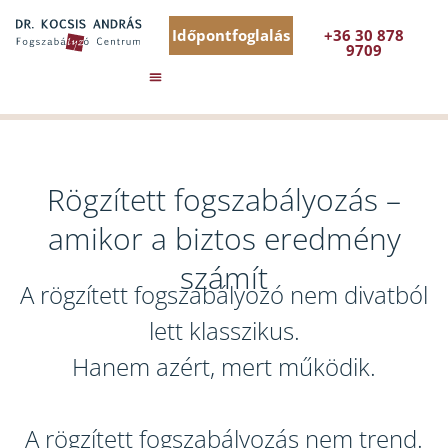
Időpontfoglalás
+36 30 878
9709
Rögzített fogszabályozás –
amikor a biztos eredmény
számít
A rögzített fogszabályozó nem divatból
lett klasszikus.
Hanem azért, mert működik.
A rögzített fogszabályozás nem trend.