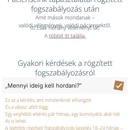
fogszabályozás után
Amit mások mondanak –
valódi vélemények, valódi páciensektől.
Itt csak néhány véleményt lát.
A
többit itt találja.
Gyakori kérdések a rögzített
fogszabályozásról
„Mennyi ideig kell hordani?”
Ez az a kérdés, ami mindenkinél elhangzik.
És a válasz: attól függ.
Egy enyhébb eltérés pár hónap, egy komolyabb akár két
év is lehet.
A legtöbb rögzített fogszabályozás kezelés 18–24 hónap –