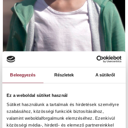
Beleegyezés
Részletek
A sütikről
Az eredmény? Torzult fogív.
Nyitott harapás.
Ez a weboldal sütiket használ
És mindez egy „ártatlan”
rossz szokás miatt: szájlégzés
Sütiket használunk a tartalmak és hirdetések személyre
szabásához, közösségi funkciók biztosításához,
valamint weboldalforgalmunk elemzéséhez. Ezenkívül
közösségi média-, hirdető- és elemező partnereinkkel