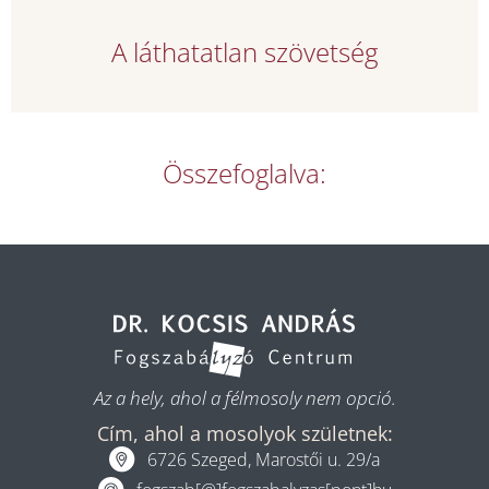
A láthatatlan szövetség
Összefoglalva:
Az a hely, ahol a félmosoly nem opció.
Cím, ahol a mosolyok születnek:
6726 Szeged, Marostői u. 29/a