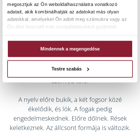
megosztjuk az Ön weboldalhasználatra vonatkozó
adatait, akik kombinálhatják az adatokat más olyan
adatokkal, amelyeket Ön adott meg számukra vagy az
Ön által használt más szolgáltatásokból gyűjtöttek.
Nyelvlökéses nyelés – a rejtett ellenség
A nyelv hatalmas erő. Naponta ezerszer
Mindennek a megengedése
dolgozik, minden egyes nyeléssel. Ha jól
működik, észre sem veszi. Ha rosszul
Testre szabás
működik, a fogazat minden pillanatban
szenved tőle.
A nyelv előre bukik, a két fogsor közé
ékelődik, és lök. A fogak pedig
engedelmeskednek. Előre dőlnek. Rések
keletkeznek. Az állcsont formája is változik.