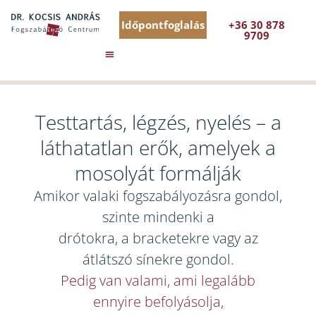
Időpontfoglalás
+36 30 878
9709
Testtartás, légzés, nyelés – a
láthatatlan erők, amelyek a
mosolyát formálják
Amikor valaki fogszabályozásra gondol,
szinte mindenki a
drótokra, a bracketekre vagy az
átlátszó sínekre gondol.
Pedig van valami, ami legalább
ennyire befolyásolja,