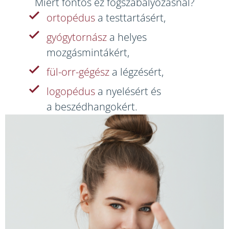
Miért fontos ez fogszabályozásnál?
ortopédus
a testtartásért,
gyógytornász
a helyes
mozgásmintákért,
fül-orr-gégész
a légzésért,
logopédus
a nyelésért és
a beszédhangokért.