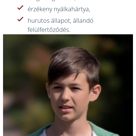
érzékeny nyálkahártya,
hurutos állapot, állandó
felülfertőződés.