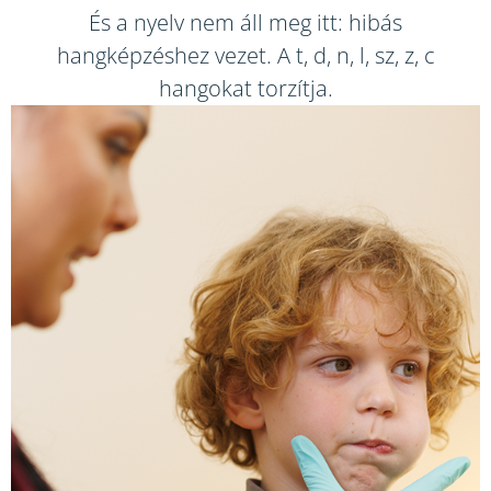
És a nyelv nem áll meg itt: hibás
hangképzéshez vezet. A t, d, n, l, sz, z, c
hangokat torzítja.