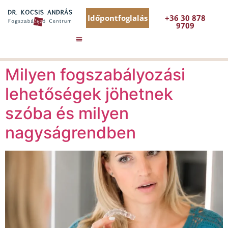
Időpontfoglalás
+36 30 878
9709
Milyen fogszabályozási
lehetőségek jöhetnek
szóba és milyen
nagyságrendben