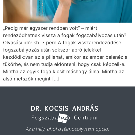
„Pedig már egyszer rendben volt” – miért
rendeződhetnek vissza a fogak fogszabályozás után?
Olvasási idő: kb. 7 perc A fogak visszarendeződése
fogszabályozás után sokszor apró jelekkel
kezdődik:van az a pillanat, amikor az ember belenéz a
tükörbe, és nem tudja eldönteni, hogy csak képzeli-e.
Mintha az egyik foga kicsit máshogy állna. Mintha az
alsó metszők megint […]
Az a hely, ahol a félmosoly nem opció.