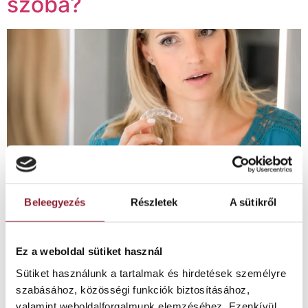
szóba?
Beleegyezés
Részletek
A sütikről
Dr. Kocsis András Fogszabályzó Centrum Milyen
Ez a weboldal sütiket használ
fogszabályozási lehetőségek jöhetnek szóba? Néhány
Sütiket használunk a tartalmak és hirdetések személyre
rövid kérdéssel segítünk átgondolni, milyen
szabásához, közösségi funkciók biztosításához,
szempontokat érdemes szakorvosi konzultáción
valamint weboldalforgalmunk elemzéséhez. Ezenkívül