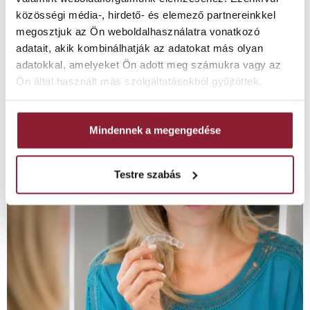
tisztázni. Az eredmény tájékoztató jellegű, nem
közösségi média-, hirdető- és elemező partnereinkkel
diagnózis és nem végleges kezelési terv. Pontos választ
megosztjuk az Ön weboldalhasználatra vonatkozó
szakorvosi vizsgálat után lehet adni. Elindítom a
adatait, akik kombinálhatják az adatokat más olyan
tájékozódót 1/9 Vissza Tájékoztató értékelés A válaszai
adatokkal, amelyeket Ön adott meg számukra vagy az
alapján ezek a szempontok lehetnek fontosak: Ez […]
Ön által használt más szolgáltatásokból gyűjtöttek.
Fogak visszarendeződése
fogszabályozás után
Mindennek a megengedése
Testre szabás