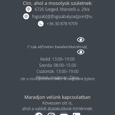
Cím, ahol a mosolyok születnek:
6726 Szeged, Marostői u. 29/a
fogszab[@]fogszabalyzas[pont]hu
+36 30 878 9709
Rendelés
Csak előzetes bejelentkezéssel.
Hétfő: 08:00–13:00
Kedd: 13:00–19:00
Szerda: 08:00–15:00
Csütörtök: 13:00–19:00
Péntek–Vasárnap: Zárva
(de a mosolyterveken akkor is dolgozunk fejben)
Maradjon velünk kapcsolatban
Kövessen ott is,
ahol a valódi átalakulások történnek: