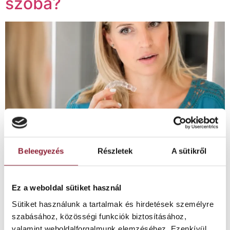
szóba?
Beleegyezés
Részletek
A sütikről
Dr. Kocsis András Fogszabályzó Centrum Milyen
Ez a weboldal sütiket használ
fogszabályozási lehetőségek jöhetnek szóba? Néhány
Sütiket használunk a tartalmak és hirdetések személyre
rövid kérdéssel segítünk átgondolni, milyen
szabásához, közösségi funkciók biztosításához,
szempontokat érdemes szakorvosi konzultáción
valamint weboldalforgalmunk elemzéséhez. Ezenkívül