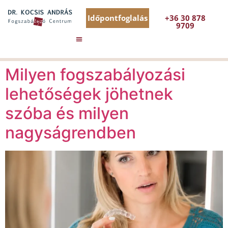
Időpontfoglalás
+36 30 878
9709
Milyen fogszabályozási
lehetőségek jöhetnek
szóba és milyen
nagyságrendben