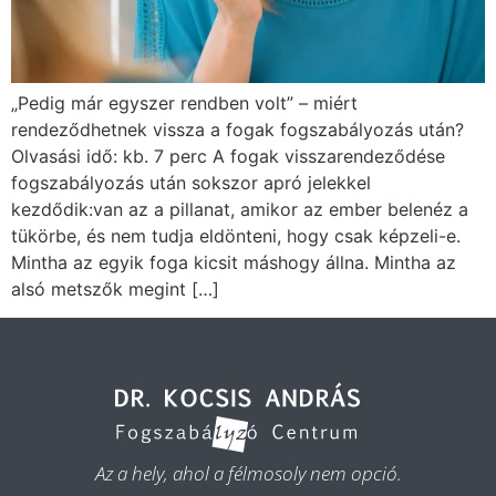
„Pedig már egyszer rendben volt” – miért
rendeződhetnek vissza a fogak fogszabályozás után?
Olvasási idő: kb. 7 perc A fogak visszarendeződése
fogszabályozás után sokszor apró jelekkel
kezdődik:van az a pillanat, amikor az ember belenéz a
tükörbe, és nem tudja eldönteni, hogy csak képzeli-e.
Mintha az egyik foga kicsit máshogy állna. Mintha az
alsó metszők megint […]
Az a hely, ahol a félmosoly nem opció.