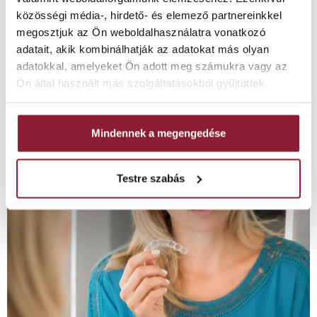
tisztázni. Az eredmény tájékoztató jellegű, nem
közösségi média-, hirdető- és elemező partnereinkkel
diagnózis és nem végleges kezelési terv. Pontos választ
megosztjuk az Ön weboldalhasználatra vonatkozó
szakorvosi vizsgálat után lehet adni. Elindítom a
adatait, akik kombinálhatják az adatokat más olyan
tájékozódót 1/9 Vissza Tájékoztató értékelés A válaszai
adatokkal, amelyeket Ön adott meg számukra vagy az
alapján ezek a szempontok lehetnek fontosak: Ez […]
Ön által használt más szolgáltatásokból gyűjtöttek.
Fogak visszarendeződése
fogszabályozás után
Mindennek a megengedése
Testre szabás