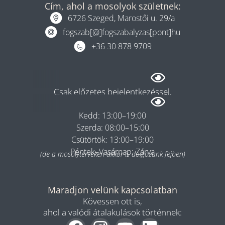
Cím, ahol a mosolyok születnek:
6726 Szeged, Marostői u. 29/a
fogszab[@]fogszabalyzas[pont]hu
+36 30 878 9709
Rendelés
Csak előzetes bejelentkezéssel.
Hétfő: 08:00–13:00
Kedd: 13:00–19:00
Szerda: 08:00–15:00
Csütörtök: 13:00–19:00
Péntek–Vasárnap: Zárva
(de a mosolyterveken akkor is dolgozunk fejben)
Maradjon velünk kapcsolatban
Kövessen ott is,
ahol a valódi átalakulások történnek: