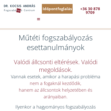
Időpontfoglalás
+36 30 878
9709
Műtéti fogszabályozás
esettanulmányok
Valódi állcsonti eltérések. Valódi
megoldások.
Vannak esetek, amikor a harapási probléma
nem a fogaknál kezdődik,
hanem az állcsontok helyzetében és
arányaiban.
Ilyenkor a hagyományos fogszabályozás