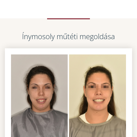
Ínymosoly műtéti megoldása