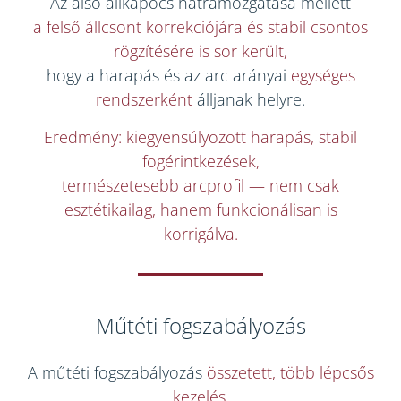
Az alsó állkapocs hátramozgatása mellett
a felső állcsont korrekciójára és stabil csontos
rögzítésére is sor került,
hogy a harapás és az arc arányai
egységes
rendszerként
álljanak helyre.
Eredmény: kiegyensúlyozott harapás, stabil
fogérintkezések,
természetesebb arcprofil — nem csak
esztétikailag, hanem funkcionálisan is
korrigálva.
Műtéti fogszabályozás
A műtéti fogszabályozás
összetett, több lépcsős
kezelés,