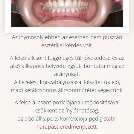
Az ínymosoly ebben az esetben
nem pusztán
esztétikai kérdés volt.
A felső állcsont függőleges túlnövekedése és az
alsó állkapocs helyzete együtt bontotta meg az
arányokat.
A kezelést fogszabályozással készítettük elő,
majd kétállcsontos állcsontműtétet végeztünk.
A felső állcsont pozíciójának módosításával
csökkent az ínyláthatóság,
az alsó állkapocs korrekciója pedig
stabil
harapást eredményezett.