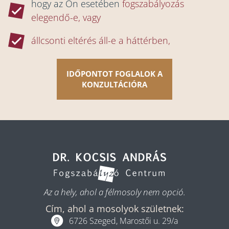
hogy az Ön esetében
fogszabályozás
elegendő-e, vagy
állcsonti eltérés áll-e a háttérben,
IDŐPONTOT FOGLALOK A
KONZULTÁCIÓRA
Az a hely, ahol a félmosoly nem opció.
Cím, ahol a mosolyok születnek:
6726 Szeged, Marostői u. 29/a