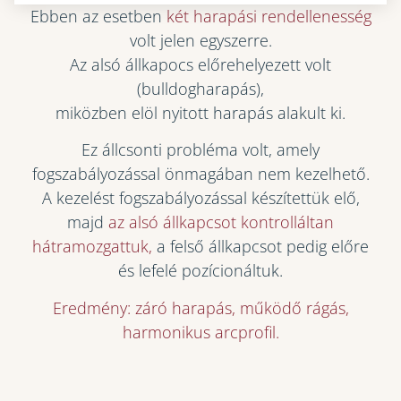
Ebben az esetben
két harapási rendellenesség
volt jelen egyszerre.
Az alsó állkapocs előrehelyezett volt
(bulldogharapás),
miközben elöl nyitott harapás alakult ki.
Ez állcsonti probléma volt, amely
fogszabályozással önmagában nem kezelhető.
A kezelést fogszabályozással készítettük elő,
majd
az alsó állkapcsot kontrolláltan
hátramozgattuk,
a felső állkapcsot pedig előre
és lefelé pozícionáltuk.
Eredmény: záró harapás, működő rágás,
harmonikus arcprofil.