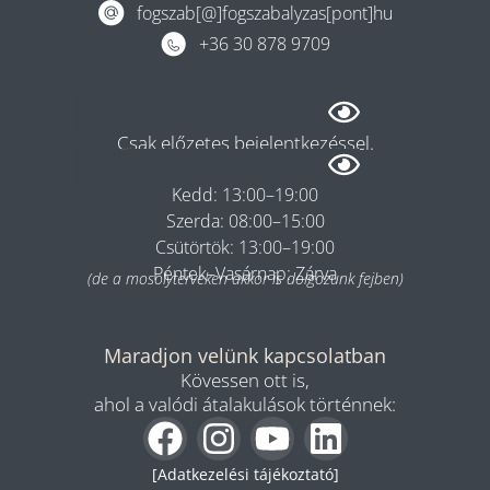
fogszab[@]fogszabalyzas[pont]hu
+36 30 878 9709
Rendelés
Csak előzetes bejelentkezéssel.
Hétfő: 08:00–13:00
Kedd: 13:00–19:00
Szerda: 08:00–15:00
Csütörtök: 13:00–19:00
Péntek–Vasárnap: Zárva
(de a mosolyterveken akkor is dolgozunk fejben)
Maradjon velünk kapcsolatban
Kövessen ott is,
ahol a valódi átalakulások történnek:
[Adatkezelési tájékoztató]