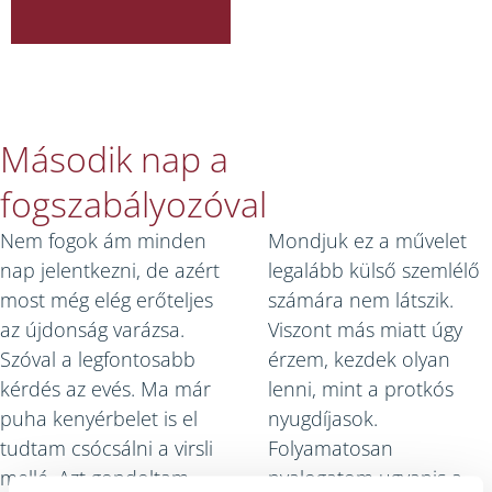
Második nap a
fogszabályozóval
Nem fogok ám minden
Mondjuk ez a művelet
nap jelentkezni, de azért
legalább külső szemlélő
most még elég erőteljes
számára nem látszik.
az újdonság varázsa.
Viszont más miatt úgy
Szóval a legfontosabb
érzem, kezdek olyan
kérdés az evés. Ma már
lenni, mint a protkós
puha kenyérbelet is el
nyugdíjasok.
tudtam csócsálni a virsli
Folyamatosan
mellé. Azt gondoltam,
nyalogatom ugyanis a