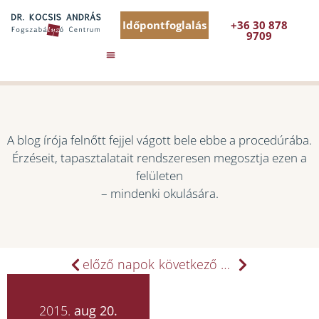
Időpontfoglalás
+36 30 878
9709
A blog írója felnőtt fejjel vágott bele ebbe a procedúrába.
Érzéseit, tapasztalatait rendszeresen megosztja ezen a
felületen
– mindenki okulására.
előző napok
következő napok
2015.
aug 20.