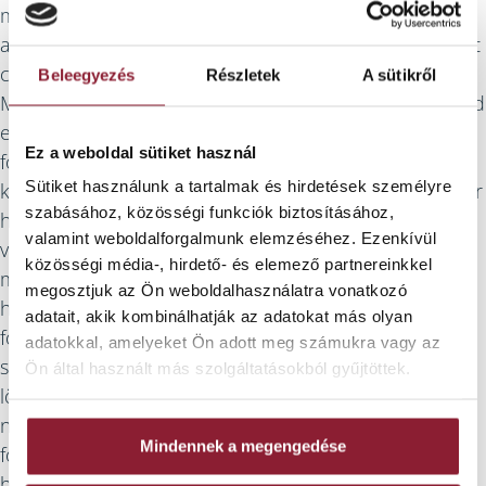
megy nekem a főtt hús is
fogszabályozót, meg
a levesből, de
fintorgok, hogy a számat
csalódnom kellett.
leszedjem róla, mert
Beleegyezés
Részletek
A sütikről
Mindent nem lehet
valahogy mindig kiszárad
egyszerre. A
és ráragad belülről.
Ez a weboldal sütiket használ
fogszabályozóval viszont
Szóval pont úgy
Sütiket használunk a tartalmak és hirdetések személyre
kezdek harcolni. Lehet,
nézhetek ki, mint amikor
szabásához, közösségi funkciók biztosításához,
hogy rossz páciens
azokat az
valamint weboldalforgalmunk elemzéséhez. Ezenkívül
vagyok, de nem bírok
összecsattanós
közösségi média-, hirdető- és elemező partnereinkkel
magammal. Mivel érzem,
fogsorokat igazgatják az
megosztjuk az Ön weboldalhasználatra vonatkozó
hogy nem ott vannak a
öregek. Elég gáz, erről le
adatait, akik kombinálhatják az adatokat más olyan
fogaim teljesen, ahol
kéne szoknom. Arra
adatokkal, amelyeket Ön adott meg számukra vagy az
szoktak, folyamatosan
viszont tényleg kell
Ön által használt más szolgáltatásokból gyűjtöttek.
lökdösöm vissza a
valami megoldás, hogy
nyelvemmel a
folyamatosan száraznak
Mindennek a megengedése
fogsoromat, mert érzem,
érzem a szám. Lehet,
hogy tolódik befele.
hogy most szokok rá a