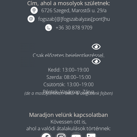
Cím, ahol a mosolyok születnek:
6726 Szeged, Marostői u. 29/a
fogszab[@]fogszabalyzas[pont]hu
+36 30 878 9709
Rendelés
Csak előzetes bejelentkezéssel.
Hétfő: 08:00–13:00
Kedd: 13:00–19:00
Szerda: 08:00–15:00
Csütörtök: 13:00–19:00
Péntek–Vasárnap: Zárva
(de a mosolyterveken akkor is dolgozunk fejben)
Maradjon velünk kapcsolatban
Kövessen ott is,
ahol a valódi átalakulások történnek: