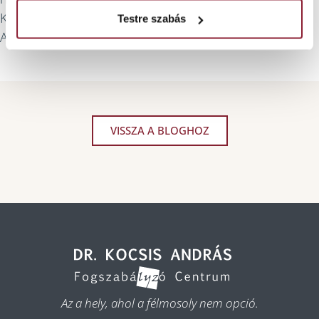
Kíváncsi vagyok, ki nyer.
rendszeres vízivásra?
Testre szabás
A fogszabályozó vagy én.
VISSZA A BLOGHOZ
Az a hely, ahol a félmosoly nem opció.