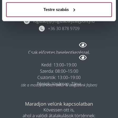
Cím, ahol a mosolyok születnek:
Testre szabás
6726 Szeged, Marostői u. 29/a
fogszab[@]fogszabalyzas[pont]hu
+36 30 878 9709
Rendelés
Csak előzetes bejelentkezéssel.
Hétfő: 08:00–13:00
Kedd: 13:00–19:00
Szerda: 08:00–15:00
Csütörtök: 13:00–19:00
Péntek–Vasárnap: Zárva
(de a mosolyterveken akkor is dolgozunk fejben)
Maradjon velünk kapcsolatban
Kövessen ott is,
ahol a valódi átalakulások történnek: