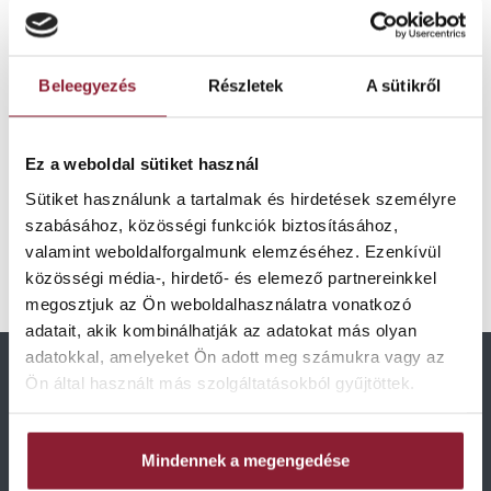
– minden kérdésére választ kap,
– minden részletet pontosan megbeszélünk,
– és úgy illesztjük a találkozót, hogy az Önnek
Beleegyezés
Részletek
A sütikről
is kényelmes legyen.
Ez nem automata visszajelzés.
Ez a weboldal sütiket használ
Ez egy valódi kapcsolat kezdete.
Egy beszélgetés, ami csak Önnek szól.
Sütiket használunk a tartalmak és hirdetések személyre
szabásához, közösségi funkciók biztosításához,
valamint weboldalforgalmunk elemzéséhez. Ezenkívül
VISSZA A FŐOLDALRA
közösségi média-, hirdető- és elemező partnereinkkel
megosztjuk az Ön weboldalhasználatra vonatkozó
adatait, akik kombinálhatják az adatokat más olyan
adatokkal, amelyeket Ön adott meg számukra vagy az
Ön által használt más szolgáltatásokból gyűjtöttek.
Mindennek a megengedése
Az a hely, ahol a félmosoly nem opció.