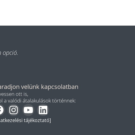
m opció.
radjon velünk kapcsolatban
essen ott is,
l a valódi átalakulások történnek:
atkezelési tájékoztató]