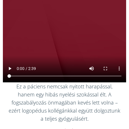
Ez a páciens nemcsak nyitott harapással,
hanem egy hibás nyelési szokással élt. A
fogszabályozás önmagában kevés lett volna –
ezért logopédus kollégánkkal együtt dolgoztunk
a teljes gyógyulásért.