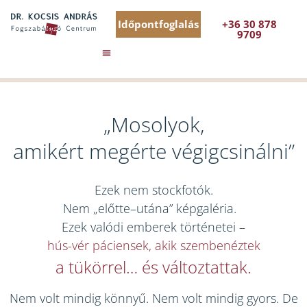
Időpontfoglalás
+36 30 878
9709
„Mosolyok,
amikért megérte végigcsinálni”
Ezek nem stockfotók.
Nem „előtte–utána” képgaléria.
Ezek valódi emberek történetei –
hús-vér páciensek, akik szembenéztek
a tükörrel… és változtattak.
Nem volt mindig könnyű. Nem volt mindig gyors. De