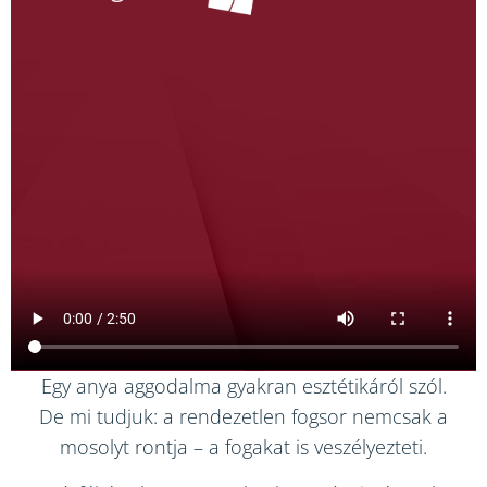
Egy anya aggodalma gyakran esztétikáról szól.
De mi tudjuk: a rendezetlen fogsor nemcsak a
mosolyt rontja – a fogakat is veszélyezteti.