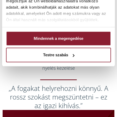
megosztjuk az Ön weboldalhasználatra vonatkozó
Mire felnőtt lett,
adatait, akik kombinálhatják az adatokat más olyan
senki sem mondta volna meg,
adatokkal, amelyeket Ön adott meg számukra vagy az
hogy valaha hiányzott egy foga.
Ön által használt más szolgáltatásokból gyűjtöttek.
Mindennek a megengedése
Testre szabás
Nyitott harapás és nyelvlökéses
nyelés kezelése
„A fogakat helyrehozni könnyű. A
rossz szokást megszüntetni – ez
az igazi kihívás.”