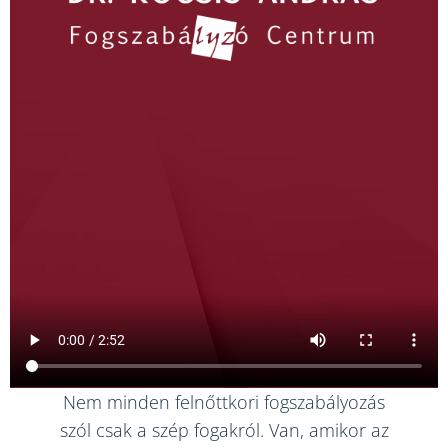
Nem minden felnőttkori fogszabályozás
szól csak a szép fogakról. Van, amikor az