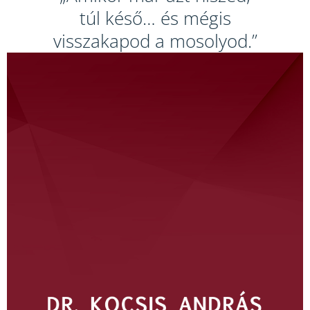
túl késő… és mégis
visszakapod a mosolyod.”