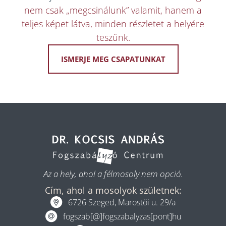
nem csak „megcsinálunk” valamit, hanem a
teljes képet látva, minden részletet a helyére
teszünk.
ISMERJE MEG CSAPATUNKAT
Az a hely, ahol a félmosoly nem opció.
Cím, ahol a mosolyok születnek:
6726 Szeged, Marostői u. 29/a
fogszab[@]fogszabalyzas[pont]hu