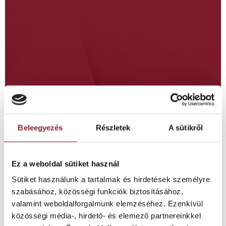
Beleegyezés
Részletek
A sütikről
Egy tízéves fiú sportbalesetben
Ez a weboldal sütiket használ
elvesztette az első fogát. Nálunk nem
Sütiket használunk a tartalmak és hirdetések személyre
implantátumot kapott – hanem egy
szabásához, közösségi funkciók biztosításához,
kreatív, fogszabályzós megoldást, amivel
valamint weboldalforgalmunk elemzéséhez. Ezenkívül
teljesen újraépítettük a mosolyát.
közösségi média-, hirdető- és elemező partnereinkkel