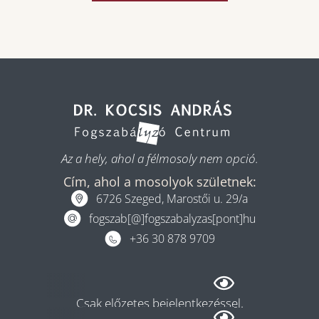
Az a hely, ahol a félmosoly nem opció.
Cím, ahol a mosolyok születnek:
6726 Szeged, Marostői u. 29/a
fogszab[@]fogszabalyzas[pont]hu
+36 30 878 9709
Rendelés
Csak előzetes bejelentkezéssel.