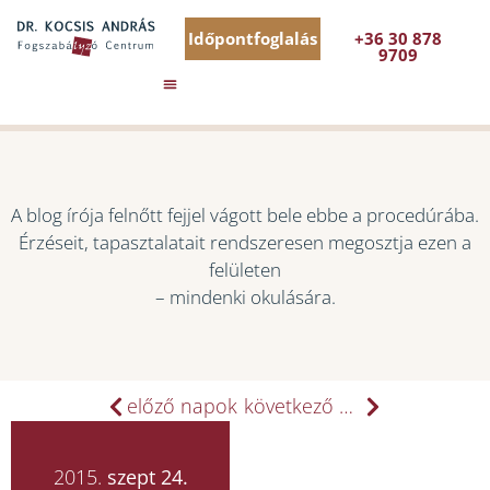
Időpontfoglalás
+36 30 878
9709
A blog írója felnőtt fejjel vágott bele ebbe a procedúrába.
Érzéseit, tapasztalatait rendszeresen megosztja ezen a
felületen
– mindenki okulására.
előző napok
következő napok
2015.
szept 24.