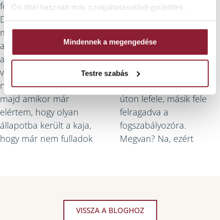
fél marad erre a célra.
Ön által használt más szolgáltatásokból gyűjtöttek.
gyomromra.
Dehát azzal kell
megoldani a helyzetet,
Ja, és egy jó tanács: aki
Mindennek a megengedése
amink van. Tehát a rend
hasonló cipőben jár,
a következő: falatnyira
töltött káposztával ne
vágott kaja betesz,
próbálkozzon. Hosszú
Testre szabás
néhány gyors rágás,
szál káposzta, egyik fele
majd amikor már
úton lefele, másik fele
elértem, hogy olyan
felragadva a
állapotba került a kaja,
fogszabályozóra.
hogy már nem fulladok
Megvan? Na, ezért
VISSZA A BLOGHOZ