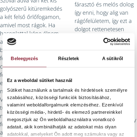
Szóval adva van két kis
fárasztó és melós dolog
golyószerű kitüremkedés
így enni, hogy alig van
a két felső őrlőfogamon,
rágófelületem, így ezt a
amivel most rágok. Ha
dolgot rettenetesen
hasonlattal kéne élnem,
hamar megunom. Két
azt mondanám:
lehetőség van:
beleraktak két, mondjuk
elszórakozok a rágással
fél cseresznyemagnyi
Beleegyezés
Részletek
A sütikről
az egészséges étkezés
cuccot a számba, a
jegyében, alaposan
feladat pedig az, hogy
megőrlök minden
Ez a weboldal sütiket használ
ezen a felületen őröljek
falatot, viszont éhes
Sütiket használunk a tartalmak és hirdetések személyre
meg minden kaját.
maradok, mert elfogy a
szabásához, közösségi funkciók biztosításához,
Valószínűleg senki nem
türelmem, mielőtt
valamint weboldalforgalmunk elemzéséhez. Ezenkívül
tudja elképzelni, milyen
jóllaknék, vagy
közösségi média-, hirdető- és elemező partnereinkkel
nagy dolog harminckét
tudomásul veszem, hogy
megosztjuk az Ön weboldalhasználatra vonatkozó
foggal rágni, egészen
adatait, akik kombinálhatják az adatokat más olyan
egy ideig nagyobb
addig, amíg kétszer két
adatokkal, amelyeket Ön adott meg számukra vagy az
feladat hárul a