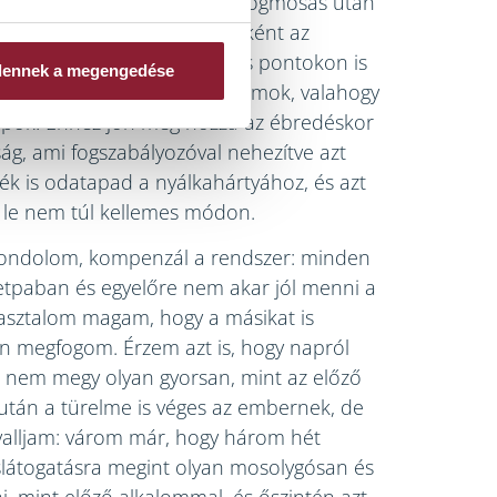
yorsan elmegy a kedvem és fogmosás után
a védő gyantákat. Éjszakánként az
hogy a szám belső felét más pontokon is
dennek a megengedése
ilván ahogy elernyednek az izmok, valahogy
rapok. Ehhez jön még hozzá az ébredéskor
ság, ami fogszabályozóval nehezítve azt
lék is odatapad a nyálkahártyához, és azt
ti le nem túl kellemes módon.
 gondolom, kompenzál a rendszer: minden
etpaban és egyelőre nem akar jól menni a
asztalom magam, hogy a másikat is
án megfogom. Érzem azt is, hogy napról
 nem megy olyan gyorsan, mint az előző
után a türelme is véges az embernek, de
l valljam: várom már, hogy három hét
slátogatásra megint olyan mosolygósan és