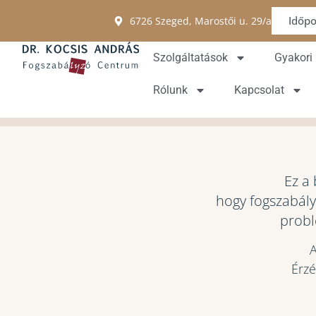
Időpo
6726 Szeged, Marostői u. 29/a
Szolgáltatások
Gyakori
Rólunk
Kapcsolat
Ez a 
hogy fogszabály
probl
A
Érzé