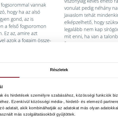
viszonylag kevés ehető rá
só fogsorommal vannak
vonulat pedig néhány na
yzó, hogy ha az alsó
Javaslom tehát mindenkin
yen gond, az is
elképzelhető, hogy szükség
en a felső fogsoromon
legalább nem kap sírógö
. Ez az, amire azt
mit enni, ha van a talon
vel azok a fogaim össze-
fogyaszt.
 megfelelően állnak –
 szép ívnek nyoma sincs,
Én egyébként speciel nem
ogaim is katonás rendben
miatt nem tudok enni má
zabályozó, mintha valaki
fogszabályozó nagyon tö
Részletek
a a rendet.
tappancsról kiálló kis pö
annyira kikezdte a számat
ó fogsorom még
ál
viszont evés közben én 
l nagyobb gond, hogy fáj
mak és hirdetések személyre szabásához, közösségi funkciók biz
véletlenül, amikor az éte
os, hogy a
hez. Ezenkívül közösségi média-, hirdető- és elemező partner
szájmozdulatnál a drót v
ént is gyulladt,
zó adatait, akik kombinálhatják az adatokat más olyan adatokka
tudom, így hogyan fog va
sznált más szolgáltatásokból gyűjtöttek.
sel megbolygatták. De