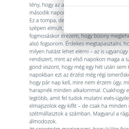
tény, hogy az a bizonyos fájdalomcsillapító
második napon előkerült.
Ez a tompa, de folyamatosa fájdalom egyé
szépen elmúlt, egy héttel a fogszabályozó 
fogmosáskor érezem, hogy bizony meglehe
alsó fogsorom. Érdekes megtapasztalni, hog
milyen hatást lehet elérni – az is ugyanúg
rendszert, mint az első napokon maga a s
gond viszont, hogy még egy hét után sem t
napokban ezt az érzést még régi ismerősk
hogy pár nap kell, mire nem érzem úgy, mi
harapnék minden alkalommal. Csakhogy elt
legtöbb, amit fel tudok mutatni evés-ügyil
elmajszolok egy kiflit – de csak ha minden 
szétmállasztok a számban. Magyarul a rág
álmodozok.