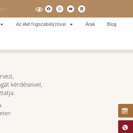
gszabalyzas[pont]hu
Az élet fogszabályzóval
Árak
Blog
rvezi,
gát kérdéseivel,
tatja.
a.
leten