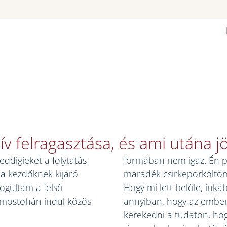
ív felragasztása, és ami utána jö
eddigieket a folytatás
formában nem igaz. Én 
a kezdőknek kijáró
maradék csirkepörköltöm
ogultam a felső
Hogy mi lett belőle, in
a mostohán indul közös
annyiban, hogy az ember 
kerekedni a tudaton, hog