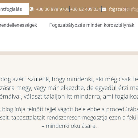
ntfoglalás
+36 30 878 9709
+36 62 409 034
fogszab[@]fo
 rendellenességek
Fogszabályozás minden korosztálynak
blog azért születik, hogy mindenki, aki még csak te
zásra megy, vagy már elkezdte, de egyedül érzi ma
émáival, választ találjon itt mindarra, ami foglalkoz
 blog írója felnőtt fejjel vágott bele ebbe a procedúráb
seit, tapasztalatait rendszeresen megosztja ezen a felü
– mindenki okulására.