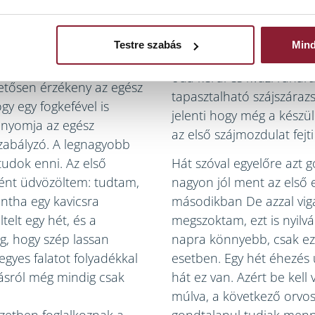
evéstől meglehetősen g
, amivel rémisztgettek, a
gyorsan visszatapasztom 
élményt tovább fokozza, 
Testre szabás
Min
bként néhány nap alatt
becsípi a szabályzó – ny
feltétele után már csak
oda kerül és kvázi ráha
tősen érzékeny az egész
tapasztalható szájszáraz
y egy fogkefével is
jelenti hogy még a készü
y nyomja az egész
az első szájmozdulat fej
zabályzó. A legnagyobb
udok enni. Az első
Hát szóval egyelőre azt
ént üdvözöltem: tudtam,
nagyon jól ment az első 
ntha egy kavicsra
másodikban De azzal vig
elt egy hét, és a
megszoktam, ezt is nyilv
eg, hogy szép lassan
napra könnyebb, csak ez
egyes falatot folyadékkal
esetben. Egy hét éhezés 
ásról még mindig csak
hát ez van. Azért be kel
múlva, a következő orvo