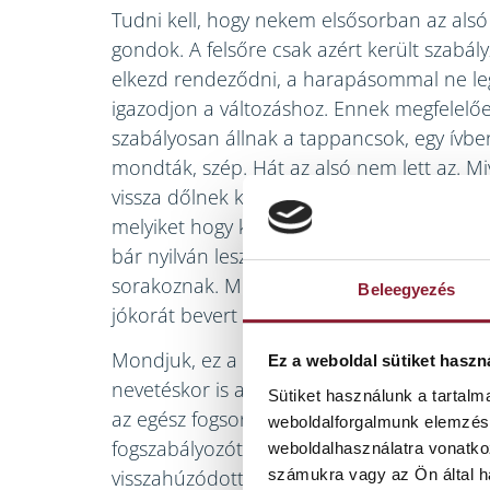
Tudni kell, hogy nekem elsősorban az al
gondok. A felsőre csak azért került szabál
elkezd rendeződni, a harapásommal ne leg
igazodjon a változáshoz. Ennek megfelelő
szabályosan állnak a tappancsok, egy ívben
mondták, szép. Hát az alsó nem lett az. Mi
vissza dőlnek ki-be, a tappancsok is ennek
melyiket hogy kell majd húzni. Így tehát a
bár nyilván lesz majd egyszer, amikor a f
sorakoznak. Most viszont úgy néz ki a fogs
Beleegyezés
jókorát bevert volna és összekuszálta voln
Mondjuk, ez a legkevesebb, hiszen az als
Ez a weboldal sütiket haszn
nevetéskor is alig látszik. Az viszont sokka
Sütiket használunk a tartal
az egész fogsorom. Abban nem vagyok bizt
weboldalforgalmunk elemzésé
fogszabályozótól vagy attól, hogy az egyébk
weboldalhasználatra vonatko
számukra vagy az Ön által ha
visszahúzódott ínyemet egy fogkőleszedés