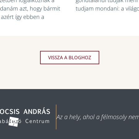
ezetben foglalkoznak a
gondtalanul tudjak menni
ndanám azt, hogy bármit
tudjam mondani: a vilá
 azért így ebben a
VISSZA A BLOGHOZ
Az a hely, ahol a félmosoly ne