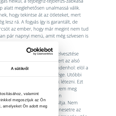
gás nélkül, a tejbegríz-tejberizs-zabkása
p alatt meglehetősen unalmassá válik.
ek, hogy tekintse át az ötleteket, mert
 lesz rá. A fogyás így is garantált, de
rcsöt az ember, hogy már megint nem tud
ban pár napnyi menü, amit még szívesen is
 csak a rágófunkció újbóli elvesztése
r egy hete, hanem azért, mert az alsó
ri a számat. Lényegében mindenhol: elöl a
A sütikről
cök, kétoldalt pedig a drót vége. Utóbbi
, hogy csak gyantával tudok létezni. Ezt
ki szoktam venni, hogy ne egyem meg
tosításához, valamint
l lesodorja, így viszont minden
einkkel megosztjuk az Ön
ége a számba fúródik és hasítja. Nem
l, amelyeket Ön adott meg
laha is meggyógyulni, mindenesetre az