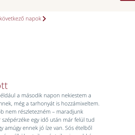
következő napok
tt
például a második napon nekiestem a
nek, még a tarhonyát is hozzámixeltem.
kább nem részletezném – maradjunk
szépérzéke egy idő után már felül tud
y amúgy ennek jó íze van. Sós ételből