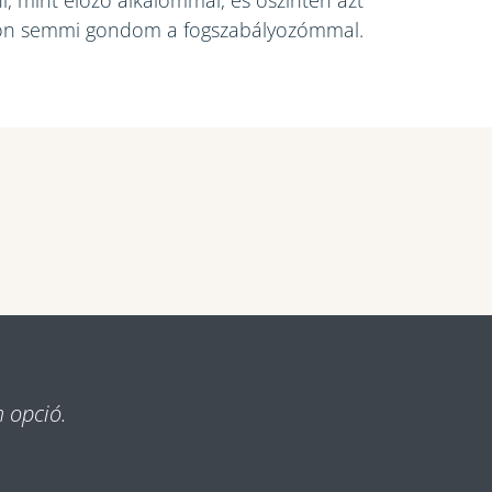
, mint előző alkalommal, és őszintén azt
gon semmi gondom a fogszabályozómmal.
m opció.