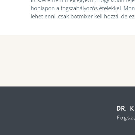
Itt szeretném megjegyezni, hogy külön fej
honlapon a fogszabályozós ételekkel. Mo
lehet enni, csak botmixer kell hozzá, de ez