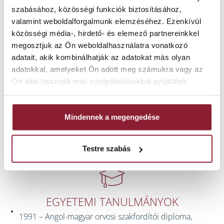
szabásához, közösségi funkciók biztosításához,
valamint weboldalforgalmunk elemzéséhez. Ezenkívül
Egy hely, ahol minden szakértelem
közösségi média-, hirdető- és elemező partnereinkkel
egy irányba mutat.
megosztjuk az Ön weboldalhasználatra vonatkozó
Komplex kezelések, összehangolt
adatait, akik kombinálhatják az adatokat más olyan
munka – olvassa el,
adatokkal, amelyeket Ön adott meg számukra vagy az
Ön által használt más szolgáltatásokból gyűjtöttek.
mit tapasztaltak azok, akik már nálunk
jártak.
Mindennek a megengedése
Testre szabás
EGYETEMI TANULMÁNYOK
1991 – Angol-magyar orvosi szakfordítói diploma,