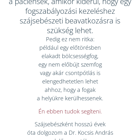
a páciensek, amikor kiderül, hogy egy
fogszabályozási kezeléshez
szájsebészeti beavatkozásra is
szükség lehet.
Pedig ez nem ritka:
például egy előtörésben
elakadt bölcsességfog,
egy nem előbújt szemfog
vagy akár csontpótlás is
elengedhetetlen lehet
ahhoz, hogy a fogak
a helyükre kerülhessenek.
Én ebben tudok segíteni.
Szájsebészként hosszú évek
óta dolgozom a Dr. Kocsis András