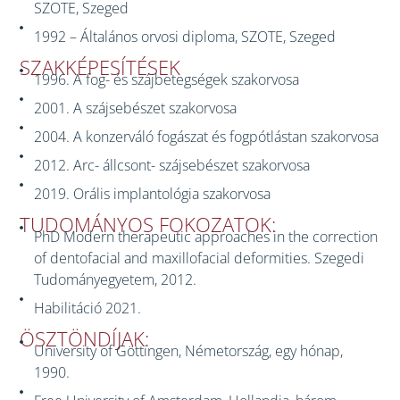
SZOTE, Szeged
1992 – Általános orvosi diploma, SZOTE, Szeged
SZAKKÉPESÍTÉSEK
1996. A fog- és szájbetegségek szakorvosa
2001. A szájsebészet szakorvosa
2004. A konzerváló fogászat és fogpótlástan szakorvosa
2012. Arc- állcsont- szájsebészet szakorvosa
2019. Orális implantológia szakorvosa
TUDOMÁNYOS FOKOZATOK:
PhD Modern therapeutic approaches in the correction
of dentofacial and maxillofacial deformities. Szegedi
Tudományegyetem, 2012.
Habilitáció 2021.
ÖSZTÖNDÍJAK:
University of Göttingen, Németország, egy hónap,
1990.