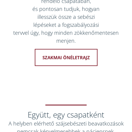
rendelő csapatában,
és pontosan tudjuk, hogyan
illesszük össze a sebészi
lépéseket a fogszabályozási
tervvel úgy, hogy minden zökkenőmentesen
menjen.
SZAKMAI ÖNÉLETRAJZ
Együtt, egy csapatként
A helyben elérhető szájsebészeti beavatkozások
nemcsak kényelmesebbek a páciensnek,