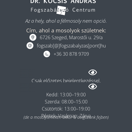
Az a hely, ahol a félmosoly nem opció.
Cím, ahol a mosolyok születnek:
6726 Szeged, Marostői u. 29/a
fogszab[@]fogszabalyzas[pont]hu
+36 30 878 9709
Rendelés
Csak előzetes bejelentkezéssel.
Hétfő: 08:00–13:00
Kedd: 13:00–19:00
Szerda: 08:00–15:00
Csütörtök: 13:00–19:00
Péntek–Vasárnap: Zárva
(de a mosolyterveken akkor is dolgozunk fejben)