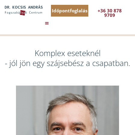
Időpontfoglalás
+36 30 878
9709
Komplex eseteknél
- jól jön egy szájsebész a csapatban.